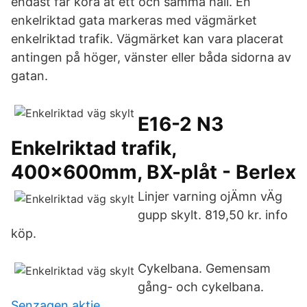
endast får köra åt ett och samma håll. En
enkelriktad gata markeras med vägmärket
enkelriktad trafik. Vägmärket kan vara placerat
antingen på höger, vänster eller båda sidorna av
gatan.
E16-2 N3
Enkelriktad trafik,
400x600mm, BX-plåt - Berlex
Linjer varning ojÄmn vÄg
gupp skylt. 819,50 kr. info
köp.
Cykelbana. Gemensam
gång- och cykelbana.
Senzagen aktie