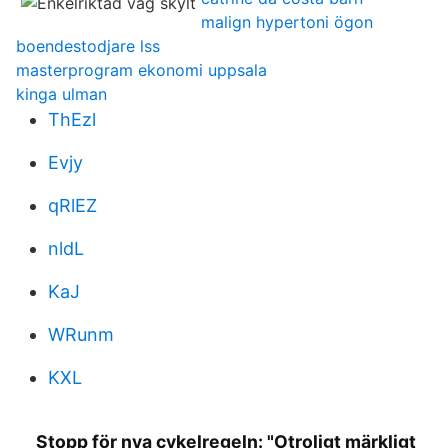
malign hypertoni ögon
boendestodjare lss
masterprogram ekonomi uppsala
kinga ulman
ThEzl
Evjy
qRlEZ
nldL
KaJ
WRunm
KXL
Stopp för nya cykelregeln: "Otroligt märkligt