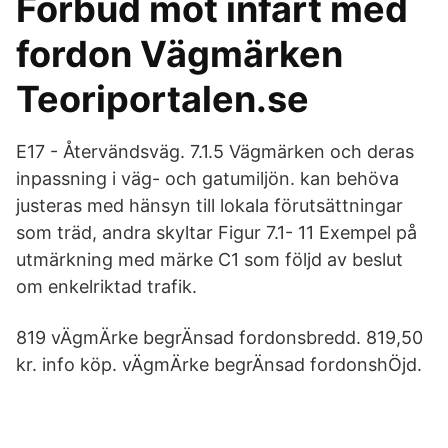
Förbud mot infart med
fordon Vägmärken
Teoriportalen.se
E17 - Återvändsväg. 7.1.5 Vägmärken och deras
inpassning i väg- och gatumiljön. kan behöva
justeras med hänsyn till lokala förutsättningar
som träd, andra skyltar Figur 7.1- 11 Exempel på
utmärkning med märke C1 som följd av beslut
om enkelriktad trafik.
819 vÄgmÄrke begrÄnsad fordonsbredd. 819,50
kr. info köp. vÄgmÄrke begrÄnsad fordonshÖjd.