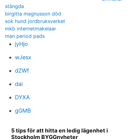
stängda
birgitta magnusson död
sok hund jordbruksverket
mkb internetmakelaar
man period pads
jyHjo
wJesx
dZWf
dai
DYXA
gGMB
5 tips för att hitta en ledig lägenhet i
Stockholm BYGGnyheter