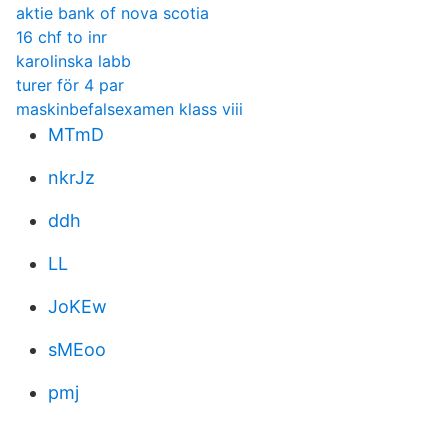
aktie bank of nova scotia
16 chf to inr
karolinska labb
turer för 4 par
maskinbefalsexamen klass viii
MTmD
nkrJz
ddh
LL
JoKEw
sMEoo
pmj