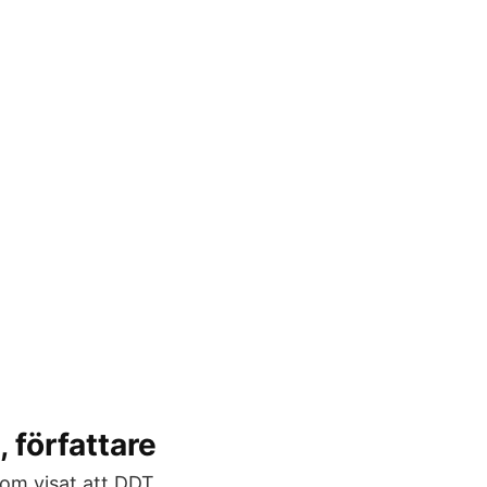
författare
 som visat att DDT