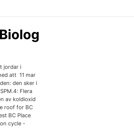
 Biolog
 jordar i
med att 11 mar
den: den sker i
 SPM.4: Flera
en av koldioxid
e roof for BC
est BC Place
on cycle -