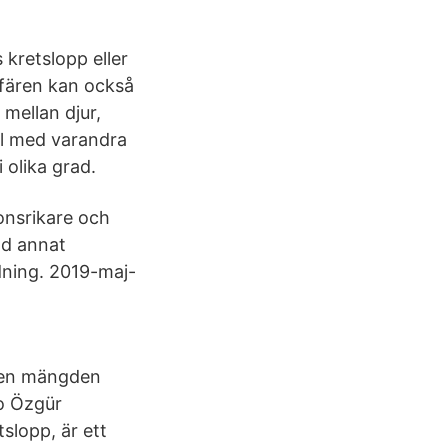
kretslopp eller
sfären kan också
mellan djur,
el med varandra
 olika grad.
ionsrikare och
nd annat
ldning. 2019-maj-
även mängden
o Özgür
slopp, är ett