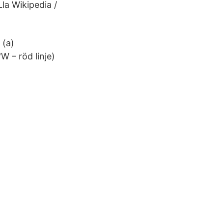
la Wikipedia /
 (a)
W – röd linje)