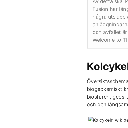
Av detta skäl k
Fusion har läng
några utsläpp 
anläggningarn
och avfallet är
Welcome to Th
Kolcyke
Översiktsschema ö
biogeokemiskt kr
biosfären, geosf
och den långsam