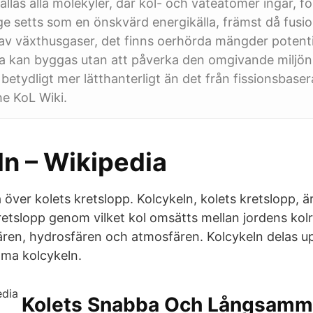
allas alla molekyler, där kol- och väteatomer ingår, f
e setts som en önskvärd energikälla, främst då fusion 
av växthusgaser, det finns oerhörda mängder potentie
a kan byggas utan att påverka den omgivande miljön 
 betydligt mer lätthanterligt än det från fissionsbase
e KoL Wiki.
ln – Wikipedia
ver kolets kretslopp. Kolcykeln, kolets kretslopp, är
etslopp genom vilket kol omsätts mellan jordens kol
ären, hydrosfären och atmosfären. Kolcykeln delas u
ma kolcykeln.
Kolets Snabba Och Långsamm