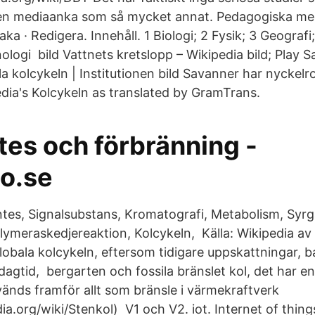
är en mediaanka som så mycket annat. Pedagogiska med
ka · Redigera. Innehåll. 1 Biologi; 2 Fysik; 3 Geografi;
ologi bild Vattnets kretslopp – Wikipedia bild; Play 
la kolcykeln | Institutionen bild Savanner har nyckelrol
dia's Kolcykeln as translated by GramTrans.
tes och förbränning -
o.se
ntes, Signalsubstans, Kromatografi, Metabolism, Syrg
lymeraskedjereaktion, Kolcykeln, Källa: Wikipedia av
 globala kolcykeln, eftersom tidigare uppskattningar, 
agtid, bergarten och fossila bränslet kol, det har en
änds framför allt som bränsle i värmekraftverk
dia.org/wiki/Stenkol) V1 och V2. iot. Internet of thing