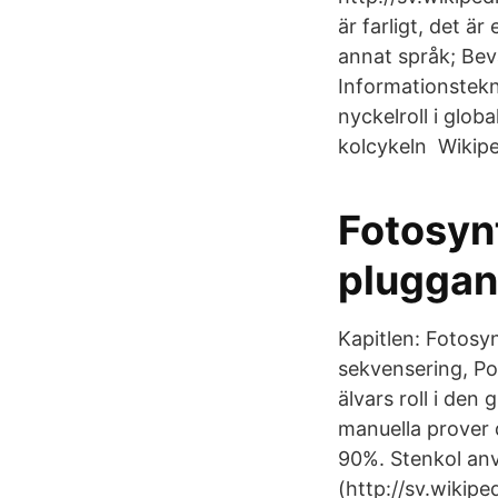
är farligt, det 
annat språk; Beva
Informationstekn
nyckelroll i globa
kolcykeln Wikipe
Fotosyn
pluggan
Kapitlen: Fotosy
sekvensering, Po
älvars roll i den
manuella prover d
90%. Stenkol anv
(http://sv.wikipe