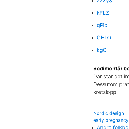
ZzZyS
kFLZ
qPio
OHLO
kgC
Sedimentär be
Där står det in
Dessutom prata
kretslopp.
Nordic design
early pregnancy
Ändra folkbo