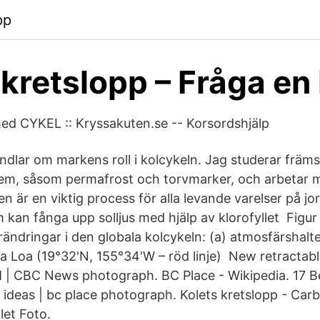
pp
 kretslopp – Fråga en
ed CYKEL :: Kryssakuten.se -- Korsordshjälp
dlar om markens roll i kolcykeln. Jag studerar främst
em, såsom permafrost och torvmarker, och arbetar 
 är en viktig process för alla levande varelser på jor
 kan fånga upp solljus med hjälp av klorofyllet Figur
rändringar i den globala kolcykeln: (a) atmosfärshalt
 Loa (19°32'N, 155°34'W – röd linje) New retractabl
 | CBC News photograph. BC Place - Wikipedia. 17 B
 ideas | bc place photograph. Kolets kretslopp - Carb
let Foto.