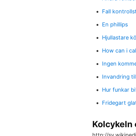
Fall kontrolls
En phillips
Hjullastare k
How can i cal
Ingen kommer
Invandring ti
Hur funkar bi
Fridegart gla
Kolcykeln
http://sv.wikiped