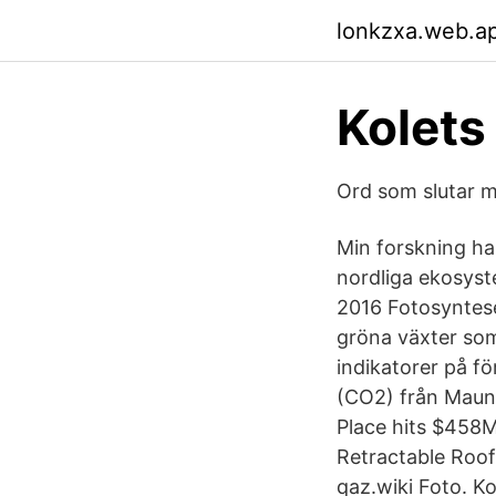
lonkzxa.web.a
Kolets
Ord som slutar m
Min forskning han
nordliga ekosyst
2016 Fotosyntesen
gröna växter som
indikatorer på fö
(CO2) från Mauna
Place hits $458M
Retractable Roof
qaz.wiki Foto. Ko