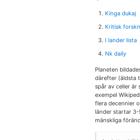
Kinga dukaj
Kritisk forsk
I lander lista
Nk daily
Planeten bildades
därefter (äldsta 
spår av celler är 
exempel Wikipedi
flera decennier o
länder startar 3-
mänskliga föränd