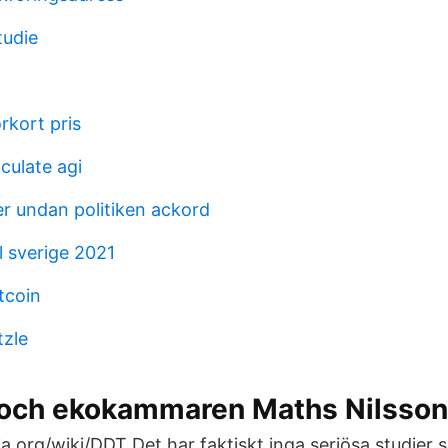
tudie
örkort pris
culate agi
 undan politiken ackord
ll sverige 2021
tcoin
tzle
 och ekokammaren Maths Nilsson, 
ia.org/wiki/DDT Det har faktiskt inga seriösa studier