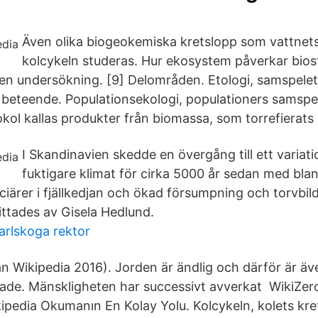
Även olika biogeokemiska kretslopp som vattnets 
kolcykeln studeras. Hur ekosystem påverkar bio
 en undersökning. [9] Delområden. Etologi, samspelet 
 beteende. Populationsekologi, populationers samsp
okol kallas produkter från biomassa, som torrefierats i
I Skandinavien skedde en övergång till ett variat
fuktigare klimat för cirka 5000 år sedan med bla
ciärer i fjällkedjan och ökad försumpning och torvbi
ittades av Gisela Hedlund.
arlskoga rektor
rån Wikipedia 2016). Jorden är ändlig och därför är 
ade. Mänskligheten har successivt avverkat WikiZer
ipedia Okumanın En Kolay Yolu. Kolcykeln, kolets kret