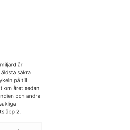
miljard år
, äldsta säkra
keln på till
nt om året sedan
 Indien och andra
sakliga
tsläpp 2.