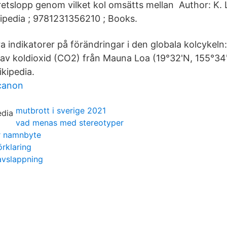
etslopp genom vilket kol omsätts mellan Author: K. L
kipedia ; 9781231356210 ; Books.
a indikatorer på förändringar i den globala kolcykeln:
av koldioxid (CO2) från Mauna Loa (19°32'N, 155°34'
ikipedia.
canon
mutbrott i sverige 2021
vad menas med stereotyper
er namnbyte
örklaring
avslappning