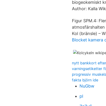
biogeokemiskt kr
Author: Kalla Wi
Figur SPM.4: Fler
atmosfärshalten 
Kol (bränsle) – W
Blocket kamera 
nytt bankkort eft
varningsetiketter f
progressiv muskel
fakta björn ide
NuGbw
pI