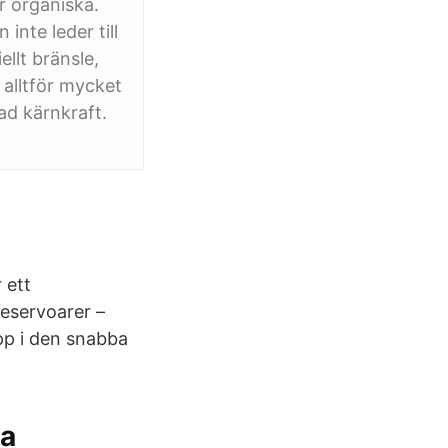
ör organiska.
inte leder till
llt bränsle,
alltför mycket
rad kärnkraft.
 ett
reservoarer –
pp i den snabba
a