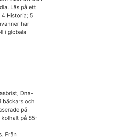
ia. Läs på ett
 4 Historia; 5
Savanner har
l i globala
asbrist, Dna-
 i bäckars och
baserade på
 kolhalt på 85-
s. Från