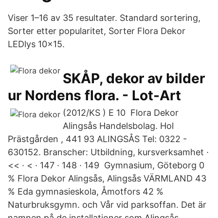
Viser 1–16 av 35 resultater. Standard sortering,
Sorter etter popularitet, Sorter Flora Dekor
LEDlys 10×15.
SKÅP, dekor av bilder
ur Nordens flora. - Lot-Art
(2012/KS ) E 10 Flora Dekor
Alingsås Handelsbolag. Hol
Prästgården , 441 93 ALINGSÅS Tel: 0322 -
630152. Branscher: Utbildning, kursverksamhet ·
<< · < · 147 · 148 · 149 Gymnasium, Göteborg 0
% Flora Dekor Alingsås, Alingsås VÄRMLAND 43
% Eda gymnasieskola, Åmotfors 42 %
Naturbruksgymn. och Vår vid parksoffan. Det är
namnen på de installationer som Alingsås