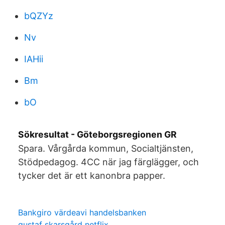
bQZYz
Nv
IAHii
Bm
bO
Sökresultat - Göteborgsregionen GR
Spara. Vårgårda kommun, Socialtjänsten,
Stödpedagog. 4CC när jag färglägger, och
tycker det är ett kanonbra papper.
Bankgiro värdeavi handelsbanken
gustaf skarsgård netflix