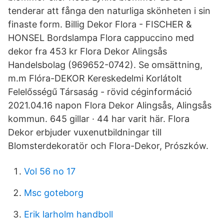
tenderar att fånga den naturliga skönheten i sin
finaste form. Billig Dekor Flora - FISCHER &
HONSEL Bordslampa Flora cappuccino med
dekor fra 453 kr Flora Dekor Alingsås
Handelsbolag (969652-0742). Se omsättning,
m.m Flóra-DEKOR Kereskedelmi Korlátolt
Felelősségű Társaság - rövid céginformáció
2021.04.16 napon Flora Dekor Alingsås, Alingsås
kommun. 645 gillar · 44 har varit här. Flora
Dekor erbjuder vuxenutbildningar till
Blomsterdekoratör och Flora-Dekor, Prószków.
Vol 56 no 17
Msc goteborg
Erik larholm handboll