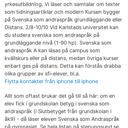
yrkesutbildning. Vi läser och samtalar om texter
som tidningsartiklar och modern Kursen bygger
på Svenska som andraspråk grundläggande eller
Distans. 2/8-10/10 Vid Karlstads universitet kan
du studera svenska som andraspråk på
grundläggande nivå (1-90 hp). Svenska som
andraspråk A kan läsas på campus som
kvällskurs eller på distans, medan övriga kurser
enbart ges på distans. Detta kan förstås drabba
olika grupper av sfi-elever, bl.a.
Flytta kontakter från iphone till iphone
Allt som oftast brukar det gå till så här: om en
elev fick i grundskolan betyg i svenska som
andraspråk (i Slutbetyget från grundskolan i
åk9) - då läser eleven Svenska som Andraspråk
på gymnasiet. Se hela listan på stenungsund.se