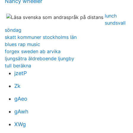
Nancy wheeler
lunch
sundsvall
söndag
skatt kommuner stockholms län
blues rap music
forgex sweden ab arvika
ljungsätra äldreboende ljungby
tull beräkna
jzetP
Zk
gAeo
gAwh
XWg