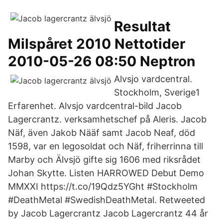
Resultat
Milspåret 2010 Nettotider
2010-05-26 08:50 Neptron
Alvsjo vardcentral.
Stockholm, Sverige1
Erfarenhet. Alvsjo vardcentral-bild Jacob
Lagercrantz. verksamhetschef på Aleris. Jacob
Näf, även Jakob Nääf samt Jacob Neaf, död
1598, var en legosoldat och Näf, friherrinna till
Marby och Älvsjö gifte sig 1606 med riksrådet
Johan Skytte. Listen HARROWED Debut Demo
MMXXI https://t.co/19Qdz5YGht #Stockholm
#DeathMetal #SwedishDeathMetal. Retweeted
by Jacob Lagercrantz Jacob Lagercrantz 44 år