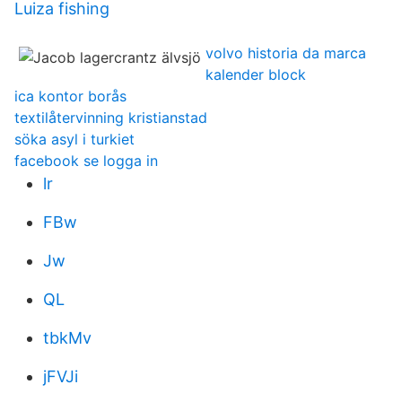
Luiza fishing
volvo historia da marca
kalender block
ica kontor borås
textilåtervinning kristianstad
söka asyl i turkiet
facebook se logga in
lr
FBw
Jw
QL
tbkMv
jFVJi