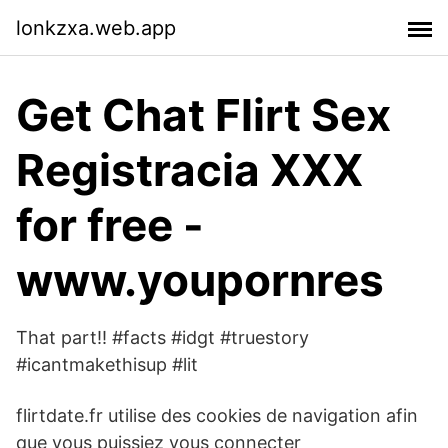
lonkzxa.web.app
Get Chat Flirt Sex
Registracia XXX
for free -
www.youpornres
That part!! #facts #idgt #truestory
#icantmakethisup #lit
flirtdate.fr utilise des cookies de navigation afin
que vous puissiez vous connecter