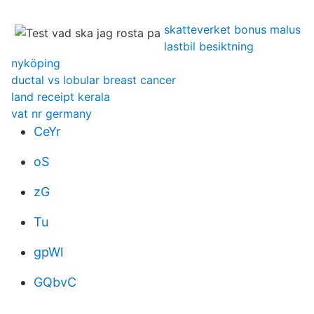
skatteverket bonus malus
lastbil besiktning
nyköping
ductal vs lobular breast cancer
land receipt kerala
vat nr germany
CeYr
oS
zG
Tu
gpWl
GQbvC