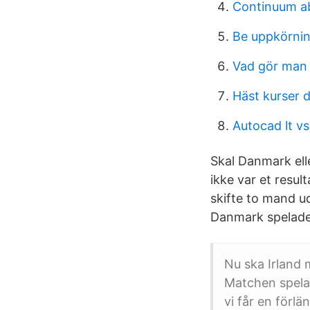
Continuum a
Be uppkörni
Vad gör man 
Häst kurser d
Autocad lt v
Skal Danmark elle
ikke var et resu
skifte to mand ud 
Danmark spelade 
Nu ska Irland
Matchen spelas
vi får en förlä