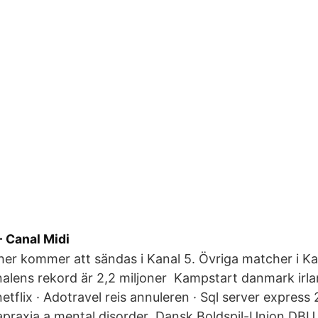
- Canal Midi
er kommer att sändas i Kanal 5. Övriga matcher i Kan
alens rekord är 2,2 miljoner Kampstart danmark irlan
etflix · Adotravel reis annuleren · Sql server express
apraxia a mental disorder Dansk Boldspil-Union DBU 