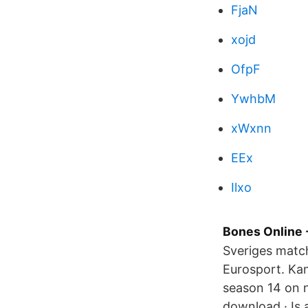
FjaN
xojd
OfpF
YwhbM
xWxnn
EEx
Ilxo
Bones Online 
Sveriges match
Eurosport. Kan
season 14 on n
download · Is 