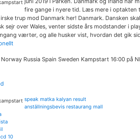
juni 2019 i Parken. Danmark og Irland har 
fire gange i nyere tid. Læs mere i optakten
n irske trup mod Danmark her! Danmark. Dansken skal
isk sejr over Wales, venter sidste års modstander i p
ngang værter, og alle husker vist, hvordan det gik si
onellt
d Norway Russia Spain Sweden Kampstart 16:00 på N
ad
speak matka kalyan result
anställningsbevis restaurang mall
a
ista
il
icd 10