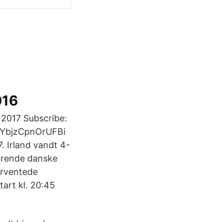
016
2017 Subscribe:
rYbjzCpnOrUFBi
. Irland vandt 4-
ærende danske
orventede
tart kl. 20:45