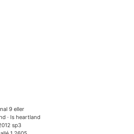
al 9 eller
d · Is heartland
 2012 sp3
allé 1 2605