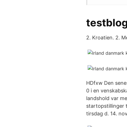
testblog
2. Kroatien. 2. M
HDfxw Den senest
0 i en venskabsk
landshold var me
startopstillinger
tirsdag d. 14. n