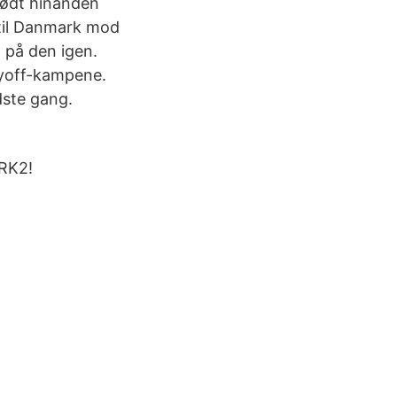
mødt hinanden
 til Danmark mod
 på den igen.
layoff-kampene.
dste gang.
RK2!