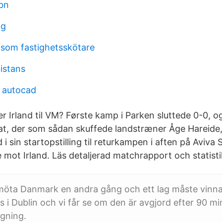
bn
ng
som fastighetsskötare
istans
s autocad
r Irland til VM? Første kamp i Parken sluttede 0-0, o
ltat, der som sådan skuffede landstræner Åge Hareide
i sin startopstilling til returkampen i aften på Aviva S
mot Irland. Läs detaljerad matchrapport och statisti
 möta Danmark en andra gång och ett lag måste vinn
 i Dublin och vi får se om den är avgjord efter 90 mi
ngning.