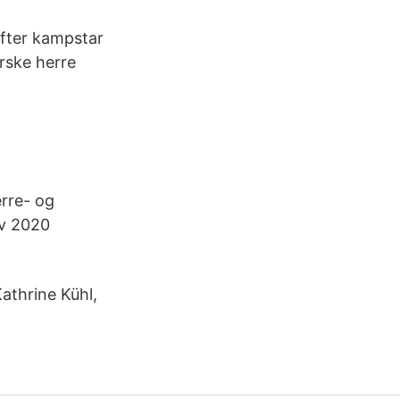
efter kampstar
rske herre
rre- og
ov 2020
Kathrine Kühl,