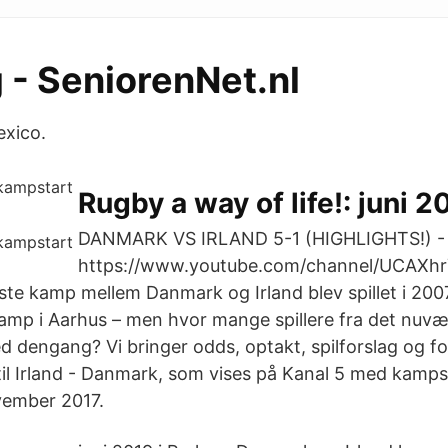
 - SeniorenNet.nl
exico.
Rugby a way of life!: juni 2
DANMARK VS IRLAND 5-1 (HIGHLIGHTS!) - 
https://www.youtube.com/channel/UCAXh
e kamp mellem Danmark og Irland blev spillet i 2007
amp i Aarhus – men hvor mange spillere fra det nuv
d dengang? Vi bringer odds, optakt, spilforslag og f
 til Irland - Danmark, som vises på Kanal 5 med kamps
ovember 2017.