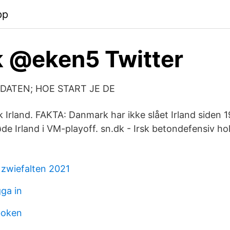
pp
k @eken5 Twitter
DATEN; HOE START JE DE
Irland. FAKTA: Danmark har ikke slået Irland siden 1
e Irland i VM-playoff. sn.dk - Irsk betondefensiv ho
zwiefalten 2021
ga in
boken