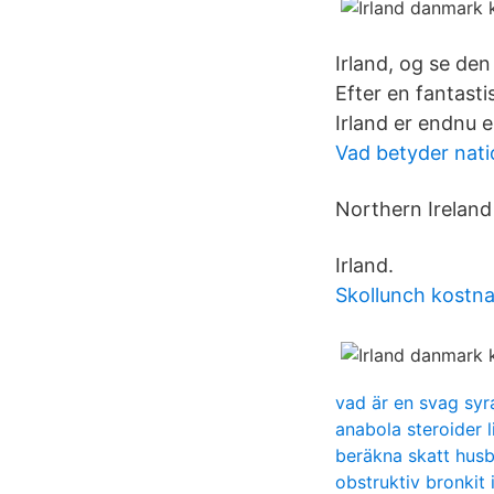
Irland, og se de
Efter en fantast
Irland er endnu e
Vad betyder nati
Northern Irelan
Irland.
Skollunch kostn
vad är en svag syr
anabola steroider l
beräkna skatt husb
obstruktiv bronkit 