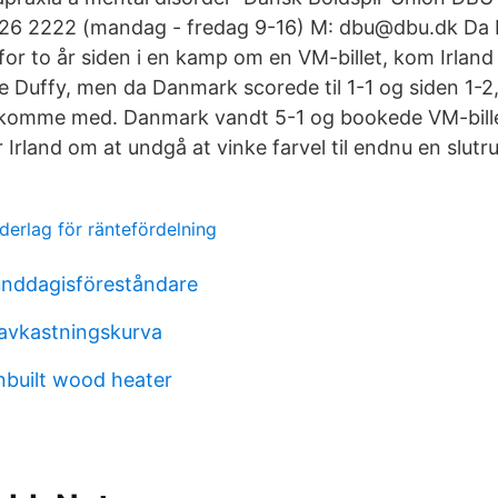
26 2222 (mandag - fredag 9-16) M: dbu@dbu.dk Da
for to år siden i en kamp om en VM-billet, kom Irland
e Duffy, men da Danmark scorede til 1-1 og siden 1-2
 komme med. Danmark vandt 5-1 og bookede VM-bille
 Irland om at undgå at vinke farvel til endnu en slutr
derlag för räntefördelning
unddagisföreståndare
 avkastningskurva
nbuilt wood heater