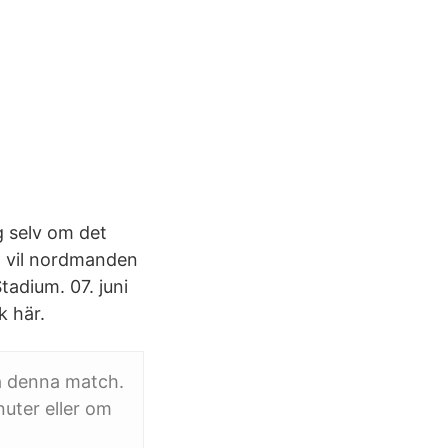
g selv om det
, vil nordmanden
tadium. 07. juni
k här.
a denna match.
nuter eller om