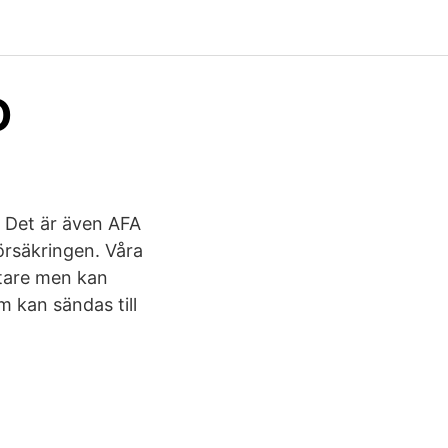
O
 Det är även AFA
örsäkringen. Våra
etare men kan
m kan sändas till