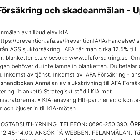
Försäkring och skadeanmälan - 
nmälan av tillbud elev KIA
ttps://prevention.afa.se/PreventionIA/IA/HandelseV
rån AGS sjukförsäkring i AFA får man cirka 12.5% till i
kor, blanketter o.s.v besök:: www.afaforsakring.se Om 
gan behöver du inte lämna in blanketten. Du betalar d
ig. Inkomst av tjänst. Inkomst av AFA Försäkring - a
shandboken Anmälan av sjukskrivning till AFA Försä
ering (blankett) Strategiskt stöd i KIA mot
nistratörerna. • KIA-ansvarig HR-partner är: o kont
 och bjuder in till KIA-möten.
BOSTADSUTHYRNING. TELEFON: 0690-250 390. ÖPPE
 12.45-14.00. ANSÖK PÅ WEBBEN. FELANMÄLAN. Tän