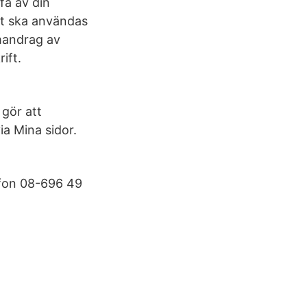
få av din
tt ska användas
mandrag av
ift.
 gör att
ia Mina sidor.
efon 08-696 49