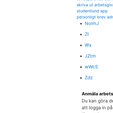
skriva ut arbetsgiv
studentlund app
personligt brev adm
NoImJ
ZI
Wx
JZtm
wWcS
Zdz
Anmäla arbets
Du kan göra de
att logga in p