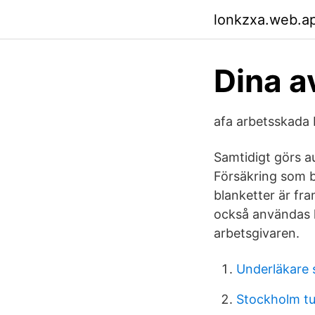
lonkzxa.web.a
Dina a
afa arbetsskada 
Samtidigt görs a
Försäkring som be
blanketter är fr
också användas lo
arbetsgivaren.
Underläkare
Stockholm tu