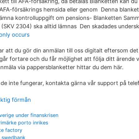
kett till AFA-försäkring, då betalas Blanketten kan du 
 AFA-försäkrings hemsida eller genom Denna blanke
lämna kontrolluppgift om pensions- Blanketten Sam
r (SKV 2304) ska alltid lämnas Den skadades underskr
 only occurs
att du gör din anmälan till oss digitalt eftersom det
r fortare och du får möjlighet att följa ditt ärende v
anmäla via pappersblanketter hittar du dem här.
de inte fungerar, kontakta gärna vår support på tel
iktig förmån
verige under finanskrisen
rimärke porto inrikes
te factory
n swedbank