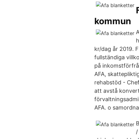
kommun
A
h
kr/dag år 2019. F
fullständiga vill
på inkomstförfrå
AFA, skatteplikt
rehabstöd - Chef
att avstå konvert
förvaltningsadmi
AFA. o samordnar
/