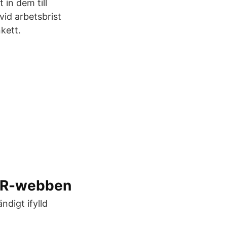
 in dem till
id arbetsbrist
kett.
 HR-webben
ndigt ifylld