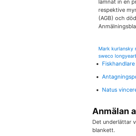
lämnat in en pr
respektive my
(AGB) och döds
Anmälningsblan
Mark kurlansky 
sweco longyear
Fiskhandlare
Antagningsp
Natus vincer
Anmälan a
Det underlättar v
blankett.