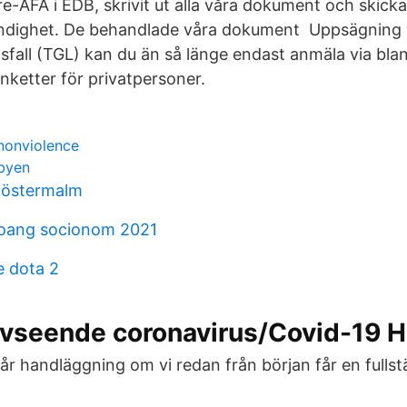
e-AFA i EDB, skrivit ut alla våra dokument och skickat
ndighet. De behandlade våra dokument Uppsägning v
fall (TGL) kan du än så länge endast anmäla via blan
ketter för privatpersoner.
nonviolence
byen
 östermalm
oang socionom 2021
e dota 2
vseende coronavirus/Covid-19
år handläggning om vi redan från början får en fullstä