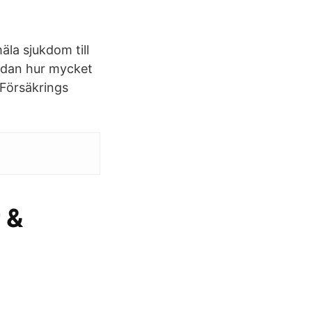
äla sjukdom till
nedan hur mycket
 Försäkrings
 &