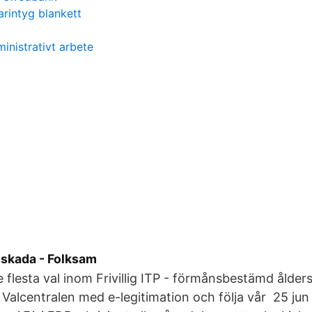
arintyg blankett
inistrativt arbete
skada - Folksam
 flesta val inom Frivillig ITP - förmånsbestämd åld
å Valcentralen med e-legitimation och följa vår 25 jun