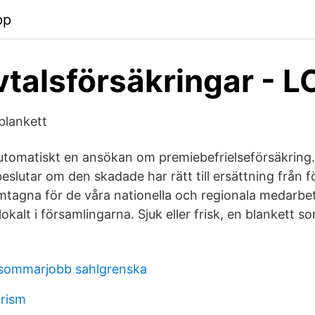
pp
vtalsförsäkringar - L
blankett
utomatiskt en ansökan om premiebefrielseförsäkring.
slutar om den skadade har rätt till ersättning från f
amtagna för de våra nationella och regionala medarb
kalt i församlingarna. Sjuk eller frisk, en blankett so
 sommarjobb sahlgrenska
rism