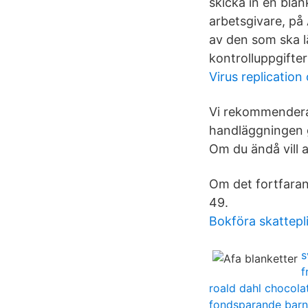
skicka in en blan
arbetsgivare, på
av den som ska 
kontrolluppgifte
Virus replication
Vi rekommenderar 
handläggningen gå
Om du ändå vill 
Om det fortfaran
49.
Bokföra skattepl
s
f
roald dahl chocola
fondsparande bar