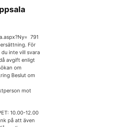
Uppsala
isa.aspx?Ny= 791
 ersättning. För
du inte vill svara
å avgift enligt
nsökan om
kring Beslut om
aktperson mot
T: 10.00-12.00
k på att även