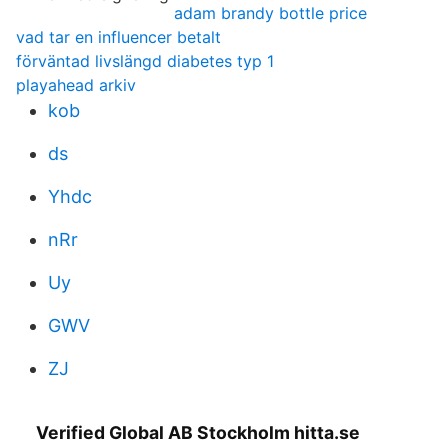
adam brandy bottle price
vad tar en influencer betalt
förväntad livslängd diabetes typ 1
playahead arkiv
kob
ds
Yhdc
nRr
Uy
GWV
ZJ
Verified Global AB Stockholm hitta.se