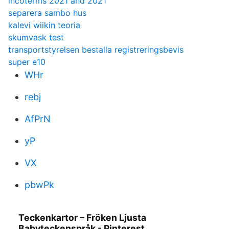
incoterms 2021 and 2021
separera sambo hus
kalevi wiikin teoria
skumvask test
transportstyrelsen bestalla registreringsbevis
super e10
WHr
rebj
AfPrN
yP
VX
pbwPk
Teckenkartor – Fröken Ljusta
Babyteckenspråk - Pinterest