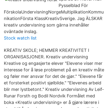
Pysselblad För
FörskolaUndervisningNorgeMultiplikationKommu
nikationFörsta KlassKreativSverige. Jag ÄLSKAR
kreativ undervisning som gärna innehåller
oväntade inslag.
Stock watch list
KREATIV SKOLE; HEMMER KREATIVITET I
ORGANISASJONER. Kreativ undervisning
Kreative og engasjerte elever "Elevene viser mer
interesse for å løse problemet på en kreativ måte
og føler mer ansvar for det de gjør." "Elevene får
et forsterket positivt sjølbilde." "Elevenes arbeid
blir mer lystbetont." Kreativ undervisning Av Leif-
Runar Forsth og Bodil Nordvik Formålet med
boka «Kreativ undervisning» er å gjøre lærere i